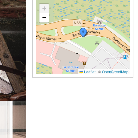
+
−
Leaflet
|
©
OpenStreetMap