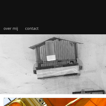
over mij
contact